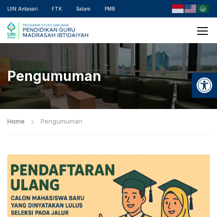
UIN Antasari
FTK
Salam
PMB
Open
Pengumuman
Home
Pengumuman